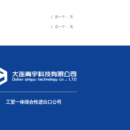
前一个：
无
ꄴ
后一个：
无
ꄲ
工贸一体综合性进出口公司