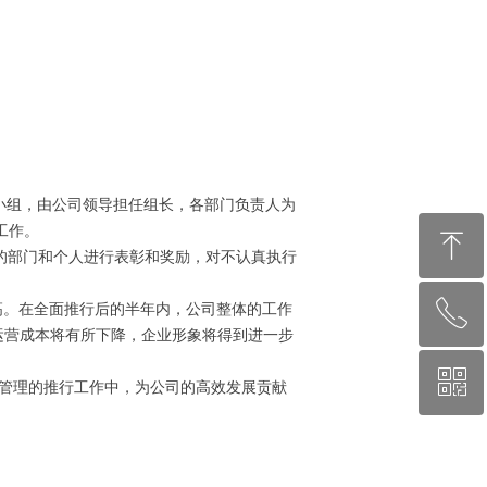
小组，由公司领导担任组长，各部门负责人为
的实施工作。
ꁸ
秀的部门和个人进行表彰和奖励，对不认真执行
ꂅ
高。在全面推行后的半年内，公司整体的工作
回到顶部
运营成本将有所下降，企业形象将得到进一步
ꀥ
18940858304
 管理的推行工作中，为公司的高效发展贡献
微信二维码