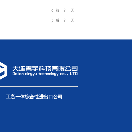
前一个：
无
ꄴ
后一个：
无
ꄲ
工贸一体综合性进出口公司