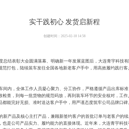
实干践初心 发货启新程
创建时间：
2025-02-18
14:58
总结表彰大会圆满落幕、明确新一年发展蓝图后，大连青宇科技有
规范打包，陆续装车发往全国各地新老客户手中，用高效履约践行客
间内，全体工作人员凝心聚力、分工协作，严格遵循产品出库标准
致检查，到每一批货物的规范码放，再到装车环节的安全核对，工作
品都能完好无损、准时送达客户手中，用严谨态度筑牢公司品牌口碑
新产品及核心主打产品，兼顾新签约客户的首批订单与老客户的续
，也是公司产品实力、履约能力的直接体现。近年来，大连青宇科技