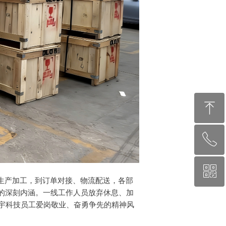
ꁸ
ꂅ
回到顶部
ꀥ
18940858304
生产加工，到订单对接、物流配送，各部
的深刻内涵。一线工作人员放弃休息、加
微信二维码
宇科技员工爱岗敬业、奋勇争先的精神风