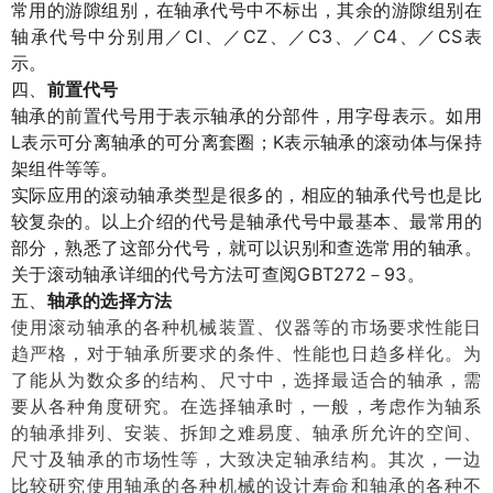
常用的游隙组别，在轴承代号中不标出，其余的游隙组别在
CI
CZ
C3
C4
CS
轴承代号中分别用／
、／
、／
、／
、／
表
示。
四、
前置代号
轴承的前置代号用于表示轴承的分部件，用字母表示。如用
L
K
表示可分离轴承的可分离套圈；
表示轴承的滚动体与保持
架组件等等。
实际应用的滚动轴承类型是很多的，相应的轴承代号也是比
较复杂的。以上介绍的代号是轴承代号中最基本、最常用的
部分，熟悉了这部分代号，就可以识别和查选常用的轴承。
GBT272
93
关于滚动轴承详细的代号方法可查阅
－
。
五、
轴承的选择方法
使用滚动轴承的各种机械装置、仪器等的市场要求性能日
趋严格，对于轴承所要求的条件、性能也日趋多样化。为
了能从为数众多的结构、尺寸中，选择最适合的轴承，需
要从各种角度研究。在选择轴承时，一般，考虑作为轴系
的轴承排列、安装、拆卸之难易度、轴承所允许的空间、
尺寸及轴承的市场性等，大致决定轴承结构。其次，一边
比较研究使用轴承的各种机械的设计寿命和轴承的各种不