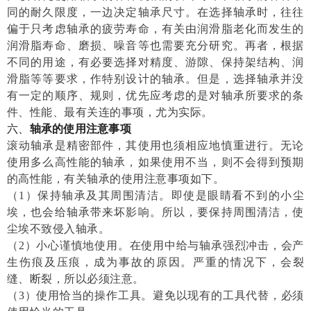
同的耐久限度，一边决定轴承尺寸。在选择轴承时，往往
偏于只考虑轴承的疲劳寿命，有关由润滑脂老化而发生的
润滑脂寿命、磨损、噪音等也需要充分研究。再者，根据
不同的用途，有必要选择对精度、游隙、保持架结构、润
滑脂等等要求，作特别设计的轴承。但是，选择轴承并没
有一定的顺序、规则，优先应考虑的是对轴承所要求的条
件、性能、最有关连的事项，尤为实际。
六、
轴承的使用注意事项
滚动轴承是精密部件，其使用也须相应地慎重进行。无论
使用多么高性能的轴承，如果使用不当，则不会得到预期
的高性能，有关轴承的使用注意事项如下。
（
1
）保持轴承及其周围清洁。
即使是眼睛看不到的小尘
埃，也会给轴承带来坏影响。所以，要保持周围清洁，使
尘埃不致侵入轴承。
（
2
）小心谨慎地使用。
在使用中给与轴承强烈冲击，会产
生伤痕及压痕，成为事故的原因。严重的情况下，会裂
缝、断裂，所以必须注意。
（
3
）使用恰当的操作工具。
避免以现有的工具代替，必须