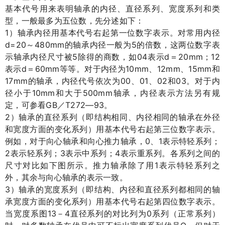
基本代号用来表明轴承的内径、直径系列、宽度系列和类
型，一般最多为五位数，先分述如下：
1
）轴承内径用基本代号右起第一位数字表示。对常用内径
d
=20
480mm
5
～
的轴承内径一般为
的倍数，这两位数字表
5
04
d
20mm
12
示轴承内径尺寸被
除得的商数，如
表示
＝
；
d
60mm
10mm
12mm
15mm
表示
＝
等等。对于内径为
、
、
和
17mm
00
01
02
03
的轴承，内径代号依次为
、
、
和
。对于内
10mm
500mm
径小于
和大于
轴承，内径表示方法另有规
GB
T272—93
定，可参看
／
。
2
）轴承的直径系列（即结构相同、内径相同的轴承在外径
和宽度方面的变化系列）用基本代号右起第三位数字表示。
0
1
例如，对于向心轴承和向心推力轴承，
、
表示特轻系列；
2
3
4
表示轻系列；
表示中系列；
表示重系列。各系列之间的
1
尺寸对比如下图所示。推力轴承除了用
表示特轻系列之
外，其余与向心轴承的表示一致。
3
）轴承的宽度系列（即结构、内径和直径系列都相同的轴
承宽度方面的变化系列）用基本代号右起第四位数字表示。
13
4
0
当宽度系图
－
直径系列的对比列为
系列（正常系列）