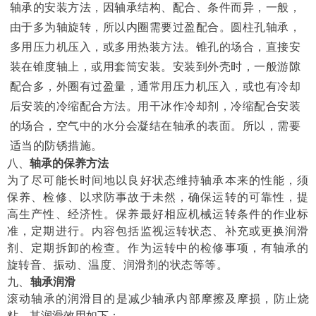
轴承的安装方法，因轴承结构、配合、条件而异，一般，
由于多为轴旋转，所以内圈需要过盈配合。圆柱孔轴承，
多用压力机压入，或多用热装方法。锥孔的场合，直接安
装在锥度轴上，或用套筒安装。安装到外壳时，一般游隙
配合多，外圈有过盈量，通常用压力机压入，或也有冷却
后安装的冷缩配合方法。用干冰作冷却剂，冷缩配合安装
的场合，空气中的水分会凝结在轴承的表面。所以，需要
适当的防锈措施。
八、
轴承的保养方法
为了尽可能长时间地以良好状态维持轴承本来的性能，须
保养、检修、以求防事故于未然，确保运转的可靠性，提
高生产性、经济性。保养最好相应机械运转条件的作业标
准，定期进行。内容包括监视运转状态、补充或更换润滑
剂、定期拆卸的检查。作为运转中的检修事项，有轴承的
旋转音、振动、温度、润滑剂的状态等等。
九、
轴承润滑
滚动轴承的润滑目的是减少轴承内部摩擦及摩损，防止烧
粘、其润滑效用如下：