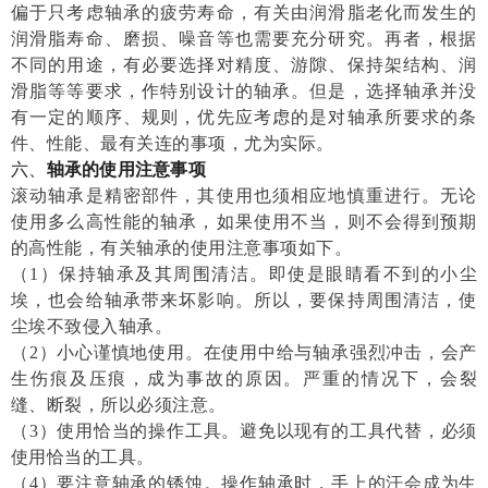
偏于只考虑轴承的疲劳寿命，有关由润滑脂老化而发生的
润滑脂寿命、磨损、噪音等也需要充分研究。再者，根据
不同的用途，有必要选择对精度、游隙、保持架结构、润
滑脂等等要求，作特别设计的轴承。但是，选择轴承并没
有一定的顺序、规则，优先应考虑的是对轴承所要求的条
件、性能、最有关连的事项，尤为实际。
六、
轴承的使用注意事项
滚动轴承是精密部件，其使用也须相应地慎重进行。无论
使用多么高性能的轴承，如果使用不当，则不会得到预期
的高性能，有关轴承的使用注意事项如下。
（
1
）保持轴承及其周围清洁。
即使是眼睛看不到的小尘
埃，也会给轴承带来坏影响。所以，要保持周围清洁，使
尘埃不致侵入轴承。
（
2
）小心谨慎地使用。
在使用中给与轴承强烈冲击，会产
生伤痕及压痕，成为事故的原因。严重的情况下，会裂
缝、断裂，所以必须注意。
（
3
）使用恰当的操作工具。
避免以现有的工具代替，必须
使用恰当的工具。
（
4
）要注意轴承的锈蚀。
操作轴承时，手上的汗会成为生