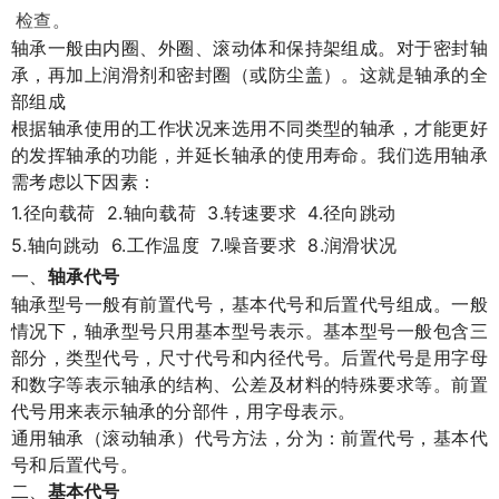
检查。
轴承一般由内圈、外圈、滚动体和保持架组成。对于密封轴
承，再加上润滑剂和密封圈（或防尘盖）。这就是轴承的全
部组成
根据轴承使用的工作状况来选用不同类型的轴承，才能更好
的发挥轴承的功能，并延长轴承的使用寿命。我们选用轴承
需考虑以下因素：
1.
2.
3.
4.
径向载荷
轴向载荷
转速要求
径向跳动
5.
6.
7.
8.
轴向跳动
工作温度
噪音要求
润滑状况
一、
轴承代号
轴承型号一般有前置代号，基本代号和后置代号组成。一般
情况下，轴承型号只用基本型号表示。基本型号一般包含三
部分，类型代号，尺寸代号和内径代号。后置代号是用字母
和数字等表示轴承的结构、公差及材料的特殊要求等。前置
代号用来表示轴承的分部件，用字母表示。
通用轴承（滚动轴承）代号方法，分为：前置代号，基本代
号和后置代号。
二、
基本代号