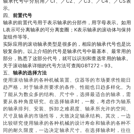
CI
CZ
C3
C4
CS
轴承代号中分别用／
、／
、／
、／
、／
表
示。
四、
前置代号
轴承的前置代号用于表示轴承的分部件，用字母表示。如用
L
K
表示可分离轴承的可分离套圈；
表示轴承的滚动体与保持
架组件等等。
实际应用的滚动轴承类型是很多的，相应的轴承代号也是比
较复杂的。以上介绍的代号是轴承代号中最基本、最常用的
部分，熟悉了这部分代号，就可以识别和查选常用的轴承。
GBT272
93
关于滚动轴承详细的代号方法可查阅
－
。
五、
轴承的选择方法
使用滚动轴承的各种机械装置、仪器等的市场要求性能日
趋严格，对于轴承所要求的条件、性能也日趋多样化。为
了能从为数众多的结构、尺寸中，选择最适合的轴承，需
要从各种角度研究。在选择轴承时，一般，考虑作为轴系
的轴承排列、安装、拆卸之难易度、轴承所允许的空间、
尺寸及轴承的市场性等，大致决定轴承结构。其次，一边
比较研究使用轴承的各种机械的设计寿命和轴承的各种不
同的耐久限度，一边决定轴承尺寸。在选择轴承时，往往