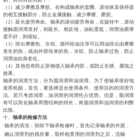
（
1
）减少摩擦及摩损。在构成轴承的套圈、滚动体及保持器
的相互接触部分，防止金属接触，减少摩擦、磨损。
（
2
）延长疲劳寿命。轴承的滚动疲劳寿命，在旋转中，滚动
接触面润滑良好，则延长。相反地，油粘度低，润滑油膜厚
度不好，则缩短。
（
3
）排出摩擦热、冷却。循环给油法等可以用油排出由摩擦
发生的热，或由外部传来的热，冷却。防止轴承过热，防止
润滑油自身老化。
（
4
）其他也有防止异物侵入轴承内部，或防止生锈、腐蚀之
效果。
轴承的润滑方法，分为脂润滑和油润滑。为了使轴承很好地
发挥机能，首先，要选择适合使用条件、使用目的的润滑方
法。若只考虑润滑，油润滑的润滑性占优势。但是，脂润滑
有可以简化轴承周围结构的特长，将脂润滑和油润滑的利弊
比较。
十、
轴承的检修方法
轴承的清洗：拆卸下轴承检修时，首先记录轴承的外观，
确认润滑剂的残存量，取样检查用的润滑剂之后，洗轴