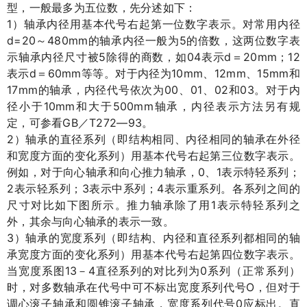
型，一般最多为五位数，先分述如下：
1
）轴承内径用基本代号右起第一位数字表示。对常用内径
d
=20
480mm
5
～
的轴承内径一般为
的倍数，这两位数字表
5
04
d
20mm
12
示轴承内径尺寸被
除得的商数，如
表示
＝
；
d
60mm
10mm
12mm
15mm
表示
＝
等等。对于内径为
、
、
和
17mm
00
01
02
03
的轴承，内径代号依次为
、
、
和
。对于内
10mm
500mm
径小于
和大于
轴承，内径表示方法另有规
GB
T272—93
定，可参看
／
。
2
）轴承的直径系列（即结构相同、内径相同的轴承在外径
和宽度方面的变化系列）用基本代号右起第三位数字表示。
0
1
例如，对于向心轴承和向心推力轴承，
、
表示特轻系列；
2
3
4
表示轻系列；
表示中系列；
表示重系列。各系列之间的
1
尺寸对比如下图所示。推力轴承除了用
表示特轻系列之
外，其余与向心轴承的表示一致。
3
）轴承的宽度系列（即结构、内径和直径系列都相同的轴
承宽度方面的变化系列）用基本代号右起第四位数字表示。
13
4
0
当宽度系图
－
直径系列的对比列为
系列（正常系列）
O
时，对多数轴承在代号中可不标出宽度系列代号
，但对于
0
调心滚子轴承和圆锥滚子轴承，宽度系列代号
应标出。直