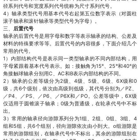
径系列代号和宽度系列代号统称为尺寸系列代号。
4
）轴承类型代号用基本代号右起第五位数字表示（对圆柱
滚子轴承和滚针轴承等类型代号为字母）。
三、
后置代号
轴承的后置代号是用字母和数字等表示轴承的结构、公差及
材料的特殊要求等等。后置代号的内容很多，下面介绍几个
常用的代号。
1
）内部结构代号是表示同一类型轴承的不同内部结构，用
15°
25°
40°
字母紧跟着基本代号表示。如：接触角为
、
和
的
C
AC
B
角接触球轴承分别用
、
和
表示内部结构的不同。
2
2
4
5
6
6X
0
）轴承的公差等级分为
级、
级、
级、
级、
级和
6
PZ
级，共
个级别，依次由高级到低级，其代号分别为／
、
P4
PS
P6
P6X
PO
6X
／
、／
、／
、／
和／
。公差等级中，
级
0
仅适用于圆锥滚子轴承；
级为普通级，在轮承代号中不标
出。
3
1
2
0
3
4
）常用的轴承径向游隙系列分为
组、
组、
组、
组、
5
6
o
组和
组，共
个组别，径向游隙依次由小到大。
组游隙是
常用的游隙组别，在轴承代号中不标出，其余的游隙组别在