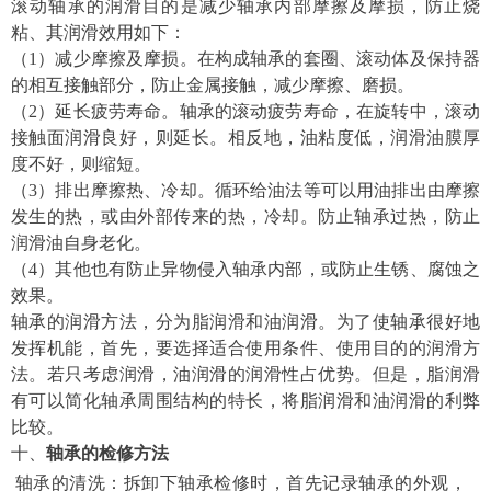
滚动轴承的润滑目的是减少轴承内部摩擦及摩损，防止烧
粘、其润滑效用如下：
（
1
）减少摩擦及摩损。在构成轴承的套圈、滚动体及保持器
的相互接触部分，防止金属接触，减少摩擦、磨损。
（
2
）延长疲劳寿命。轴承的滚动疲劳寿命，在旋转中，滚动
接触面润滑良好，则延长。相反地，油粘度低，润滑油膜厚
度不好，则缩短。
（
3
）排出摩擦热、冷却。循环给油法等可以用油排出由摩擦
发生的热，或由外部传来的热，冷却。防止轴承过热，防止
润滑油自身老化。
（
4
）其他也有防止异物侵入轴承内部，或防止生锈、腐蚀之
效果。
轴承的润滑方法，分为脂润滑和油润滑。为了使轴承很好地
发挥机能，首先，要选择适合使用条件、使用目的的润滑方
法。若只考虑润滑，油润滑的润滑性占优势。但是，脂润滑
有可以简化轴承周围结构的特长，将脂润滑和油润滑的利弊
比较。
十、
轴承的检修方法
轴承的清洗：拆卸下轴承检修时，首先记录轴承的外观，