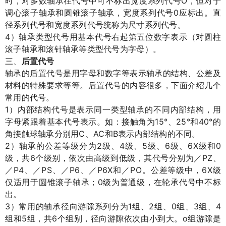
O
时，对多数轴承在代号中可不标出宽度系列代号
，但对于
0
调心滚子轴承和圆锥滚子轴承，宽度系列代号
应标出。直
径系列代号和宽度系列代号统称为尺寸系列代号。
4
）轴承类型代号用基本代号右起第五位数字表示（对圆柱
滚子轴承和滚针轴承等类型代号为字母）。
三、
后置代号
轴承的后置代号是用字母和数字等表示轴承的结构、公差及
材料的特殊要求等等。后置代号的内容很多，下面介绍几个
常用的代号。
1
）内部结构代号是表示同一类型轴承的不同内部结构，用
15°
25°
40°
字母紧跟着基本代号表示。如：接触角为
、
和
的
C
AC
B
角接触球轴承分别用
、
和
表示内部结构的不同。
2
2
4
5
6
6X
0
）轴承的公差等级分为
级、
级、
级、
级、
级和
6
PZ
级，共
个级别，依次由高级到低级，其代号分别为／
、
P4
PS
P6
P6X
PO
6X
／
、／
、／
、／
和／
。公差等级中，
级
0
仅适用于圆锥滚子轴承；
级为普通级，在轮承代号中不标
出。
3
1
2
0
3
4
）常用的轴承径向游隙系列分为
组、
组、
组、
组、
5
6
o
组和
组，共
个组别，径向游隙依次由小到大。
组游隙是