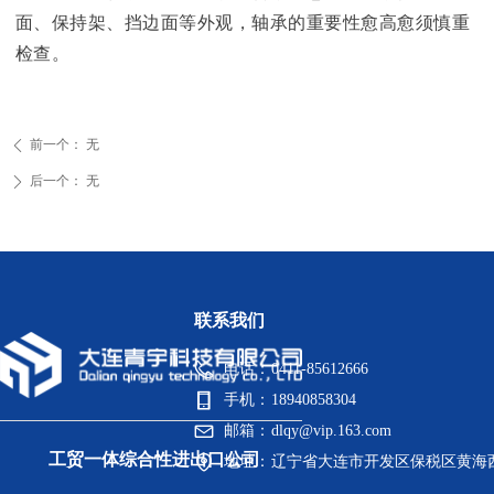
面、保持架、挡边面等外观，轴承的重要性愈高愈须慎重
检查。
前一个：
无
ꄴ
后一个：
无
ꄲ
联系我们
电话：
0411-85612666
手机：
18940858304
邮箱：
dlqy@vip.163.com
工贸一体综合性进出口公司
地址：
辽宁省大连市开发区保税区黄海西二