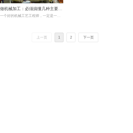
做机械加工：必须搞懂几种主要的
一个好的机械工艺工程师，一定是一个
加工机床
好的加工设备应用工程师，对机械行业
的各种知识都熟练掌握。
一个好的机械工艺工程师，一定是一个
上一页
1
2
下一页
好的加工设备应用工程师，对机械行业
的各种加工设备的类型、加工适用范
围、结构特点、加工精度等非常精确而
充分的了解，同时也可以实际的结合自
己所在公司的设备具体情况，对各种不
同的加工零件和加工工序进行合理的设
备布局和安排，明白自己的加工优势所
在，也清楚自己的加工劣势之处，能够
很好的扬长避短来统筹公司的机械加工
工作。